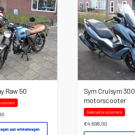
y Raw 50
Sym Cruisym 300
motorscooter
scooters
Gebruikte scooters
00
€
4.698,00
egen aan winkelwagen