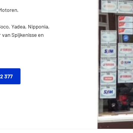
Motoren.
Soco, Yadea, Nipponia,
 van Spijkenisse en
12 377