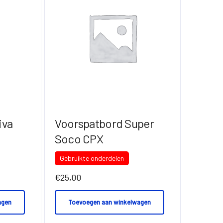
iva
Voorspatbord Super
Soco CPX
Gebruikte onderdelen
€
25,00
agen
Toevoegen aan winkelwagen