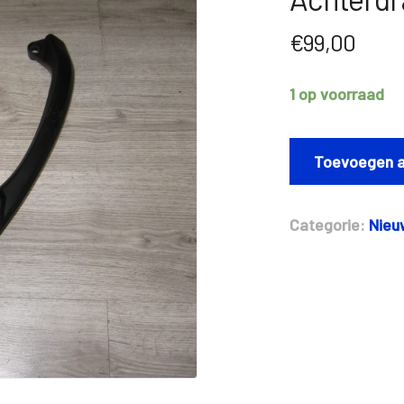
€
99,00
1 op voorraad
Achterdrager
Sym
Toevoegen a
Fiddle
IV
aantal
Categorie:
Nieu