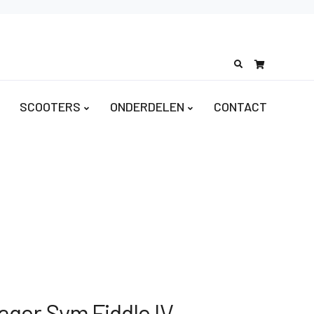
Search
for:
SCOOTERS
ONDERDELEN
CONTACT
ager Sym Fiddle IV