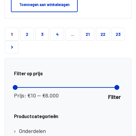
Toevoegen aan winkelwagen
1
2
3
4
…
21
22
23
Filter op prijs
Min.
Max.
prijs
prijs
Prijs:
€10
—
€6.000
Filter
Productcategorieën
Onderdelen