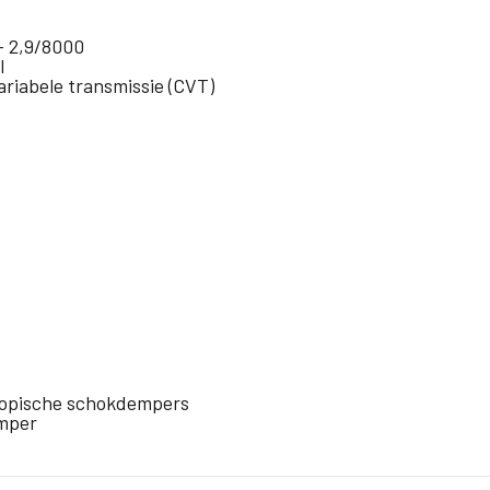
– 2,9/8000
I
ariabele transmissie (CVT)
copische schokdempers
mper