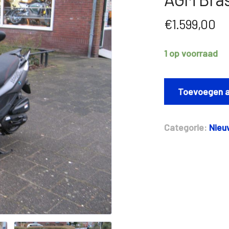
€
1.599,00
1 op voorraad
AGM
Brash
Toevoegen a
aantal
Categorie:
Nieu