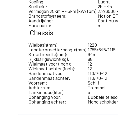
Koeling:
Lucht
Snelheid:
25 – 45
Vermogen 25km – 45km (kW/tpm):
2,2/6500 
Brandstofsysteem:
Motion EF
Aandrijving:
Continu v
Euro norm:
5
Chassis
Wielbasis(mm):
1220
Lengte/breedte/hoogte(mm):
1755/645/1115
Stuurbreedte(mm):
645
Rijklaar gewicht(kg):
88
Wielmaat voor (inch):
12
Wielmaat achter (inch):
12
Bandenmaat voor:
110/70-12
Bandenmaat achter:
110/70-12
Voorrem:
Schijf
Achterrem:
Trommel
Tankinhoud(liter):
5
Ophanging voor:
Dubbele teles
Ophanging achter:
Mono schokde