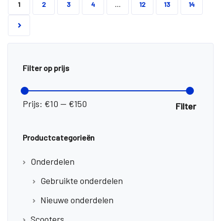
1
2
3
4
…
12
13
14
Filter op prijs
Min.
Max.
prijs
prijs
Prijs:
€10
—
€150
Filter
Productcategorieën
Onderdelen
Gebruikte onderdelen
Nieuwe onderdelen
Scooters