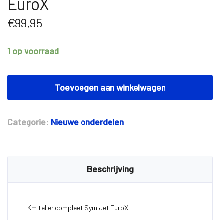
EuroX
€
99,95
1 op voorraad
Km
teller
Toevoegen aan winkelwagen
compleet
Sym
Jet
Categorie:
Nieuwe onderdelen
EuroX
aantal
Beschrijving
Km teller compleet Sym Jet EuroX