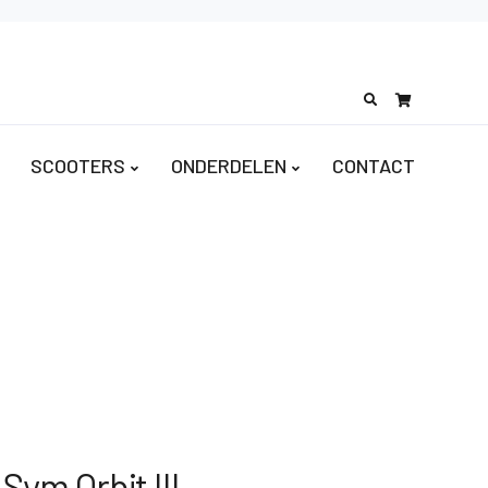
Search
for:
SCOOTERS
ONDERDELEN
CONTACT
ym Orbit III