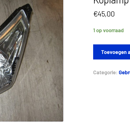
€
45,00
1 op voorraad
Koplamp
Sym
Toevoegen a
Orbit
III
aantal
Categorie:
Gebr