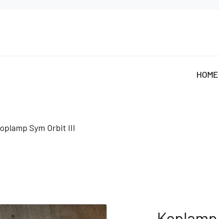
HOME
oplamp Sym Orbit III
Koplamp S