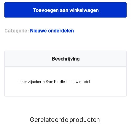
Linker
zijscherm
Toevoegen aan winkelwagen
Sym
Fiddle
II
Categorie:
Nieuwe onderdelen
aantal
Beschrijving
Linker zijscherm Sym Fiddle II nieuw model
Gerelateerde producten