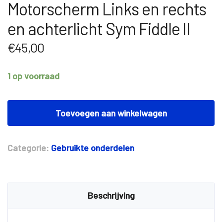
Motorscherm Links en rechts
en achterlicht Sym Fiddle II
€
45,00
1 op voorraad
Motorscherm
Links
Toevoegen aan winkelwagen
en
rechts
en
Categorie:
Gebruikte onderdelen
achterlicht
Sym
Fiddle
II
aantal
Beschrijving