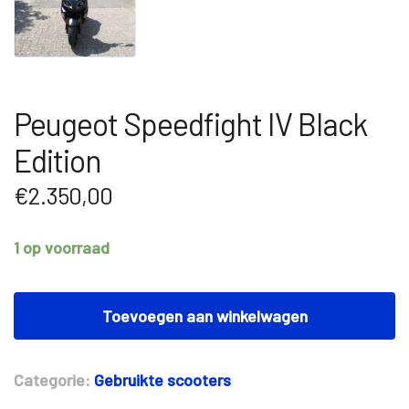
Peugeot Speedfight IV Black
Edition
€
2.350,00
1 op voorraad
Peugeot
Speedfight
Toevoegen aan winkelwagen
IV
Black
Edition
Categorie:
Gebruikte scooters
aantal