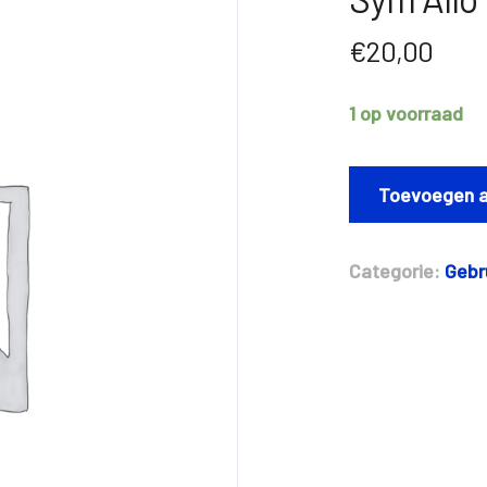
€
20,00
1 op voorraad
Sym
Allo
Toevoegen a
motorscherm
rechts
aantal
Categorie:
Gebr