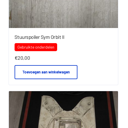
Stuurspoiler Sym Orbit II
Gebruikte onderdelen
€
20,00
Toevoegen aan winkelwagen