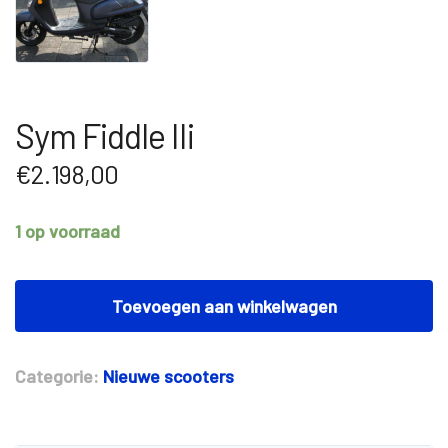
Sym Fiddle IIi
€
2.198,00
1 op voorraad
Sym
Fiddle
Toevoegen aan winkelwagen
IIi
aantal
Categorie:
Nieuwe scooters