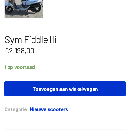
Sym Fiddle IIi
€
2.198,00
1 op voorraad
Sym
Fiddle
Toevoegen aan winkelwagen
IIi
aantal
Categorie:
Nieuwe scooters