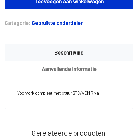
compleet
Toevoegen aan winkelwagen
met
stuur
BTC/AGM
Categorie:
Gebruikte onderdelen
Riva
aantal
Beschrijving
Aanvullende informatie
Voorvork compleet met stuur BTC/AGM Riva
Gerelateerde producten