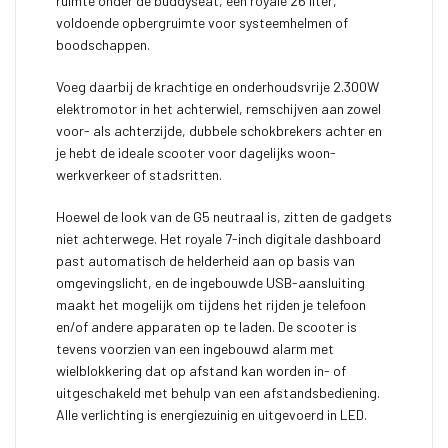
ruimte onder de buddyseat, een royale 26 liter,
voldoende opbergruimte voor systeemhelmen of
boodschappen.
Voeg daarbij de krachtige en onderhoudsvrije 2.300W
elektromotor in het achterwiel, remschijven aan zowel
voor- als achterzijde, dubbele schokbrekers achter en
je hebt de ideale scooter voor dagelijks woon-
werkverkeer of stadsritten.
Hoewel de look van de G5 neutraal is, zitten de gadgets
niet achterwege. Het royale 7-inch digitale dashboard
past automatisch de helderheid aan op basis van
omgevingslicht, en de ingebouwde USB-aansluiting
maakt het mogelijk om tijdens het rijden je telefoon
en/of andere apparaten op te laden. De scooter is
tevens voorzien van een ingebouwd alarm met
wielblokkering dat op afstand kan worden in- of
uitgeschakeld met behulp van een afstandsbediening.
Alle verlichting is energiezuinig en uitgevoerd in LED.