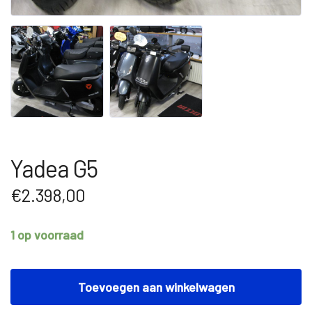
Yadea G5
€
2.398,00
1 op voorraad
Yadea
G5
Toevoegen aan winkelwagen
aantal