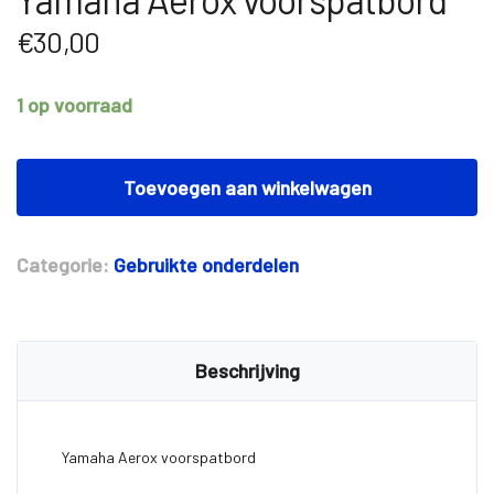
€
30,00
1 op voorraad
Yamaha
Aerox
Toevoegen aan winkelwagen
voorspatbord
aantal
Categorie:
Gebruikte onderdelen
Beschrijving
Yamaha Aerox voorspatbord