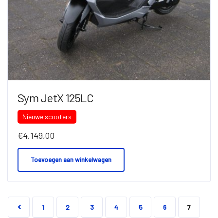
Sym JetX 125LC
Nieuwe scooters
€
4.149,00
Toevoegen aan winkelwagen
1
2
3
4
5
6
7