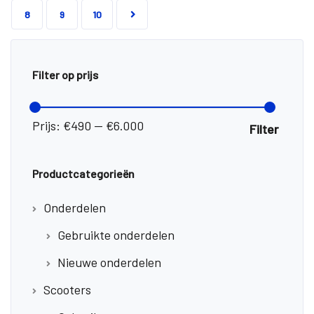
8
9
10
Filter op prijs
Min.
Max.
prijs
prijs
Prijs:
€490
—
€6.000
Filter
Productcategorieën
Onderdelen
Gebruikte onderdelen
Nieuwe onderdelen
Scooters