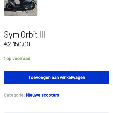
Sym Orbit III
€
2.150,00
1 op voorraad
Sym
Orbit
Toevoegen aan winkelwagen
III
aantal
Categorie:
Nieuwe scooters