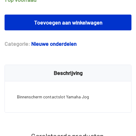
Binnenscherm
contactslot
Toevoegen aan winkelwagen
Yamaha
Jog
aantal
Categorie:
Nieuwe onderdelen
Beschrijving
Binnenscherm contactslot Yamaha Jog
Gerelateerde producten