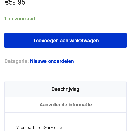
€
59,95
1 op voorraad
Voorspatbord
Sym
Toevoegen aan winkelwagen
Fiddle
II
aantal
Categorie:
Nieuwe onderdelen
Beschrijving
Aanvullende informatie
Voorspatbord Sym Fiddle II