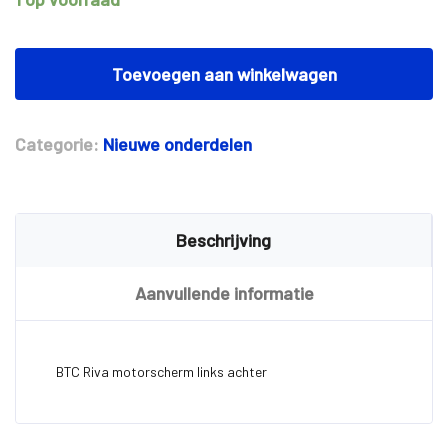
BTC
Riva
Toevoegen aan winkelwagen
motorscherm
links
achter
Categorie:
Nieuwe onderdelen
aantal
Beschrijving
Aanvullende informatie
BTC Riva motorscherm links achter