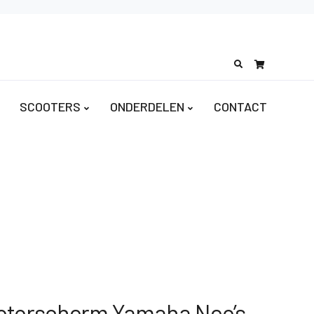
Search
for:
SCOOTERS
ONDERDELEN
CONTACT
otorscherm Yamaha Neo’s