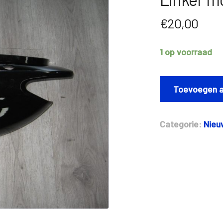
€
20,00
1 op voorraad
Linker
motorscherm
Toevoegen a
Yamaha
Neo's
aantal
Categorie:
Nieu