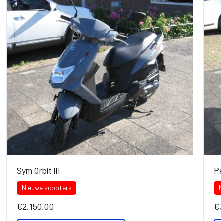
Sym Orbit III
P
Nieuwe scooters
€
2.150,00
€