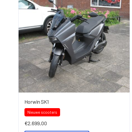
Horwin SK1
Nieuwe scooters
€
2.699,00