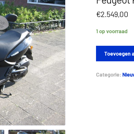
€
2.549,00
1 op voorraad
Peugeot
Kisbee
Toevoegen a
Active
aantal
Categorie:
Nieu