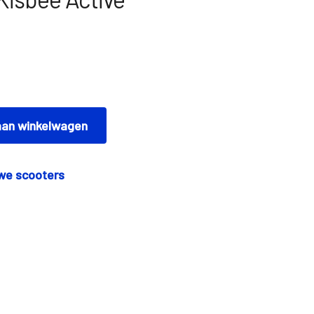
an winkelwagen
we scooters