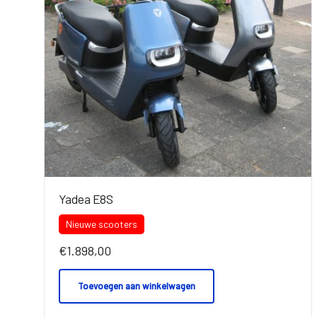
Yadea E8S
Nieuwe scooters
€
1.898,00
Toevoegen aan winkelwagen