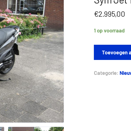
€
2.995,00
1 op voorraad
Sym
Jet
Toevoegen a
14
aantal
Categorie:
Nieu