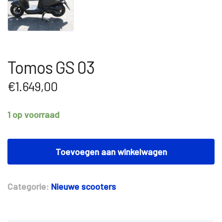
Tomos GS 03
€
1.649,00
1 op voorraad
Tomos
GS
Toevoegen aan winkelwagen
03
aantal
Categorie:
Nieuwe scooters