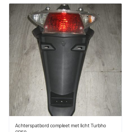
Achterspatbord compleet met licht Turbho
CD50