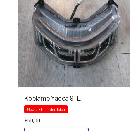
Koplamp Yadea 9TL
Gebruikte onderdelen
€
50,00