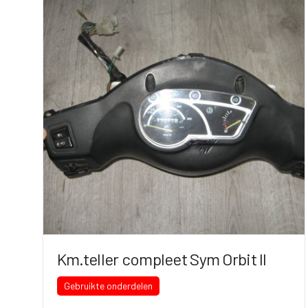
Km.teller compleet Sym Orbit II
Gebruikte onderdelen