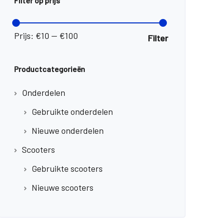
Filter op prijs
Min.
Max.
prijs
prijs
Prijs:
€10
—
€100
Filter
Productcategorieën
Onderdelen
Gebruikte onderdelen
Nieuwe onderdelen
Scooters
Gebruikte scooters
Nieuwe scooters